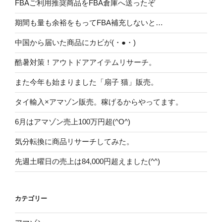
FBAご利用推奨商品をFBA倉庫へ送ったぞ
期間も量も余裕をもってFBA補充しないと…
中国から届いた商品にカビが(・●・)
酷暑対策！アウトドアアイテムリサーチ。
また今年も始まりました「扇子 猫」販売。
タイ輸入×アマゾン販売。稼げるからやってます。
6月はアマゾン売上100万円超(^O^)
気分転換に商品リサーチしてみた。
先週土曜日の売上は84,000円超えました(^^)
カテゴリー