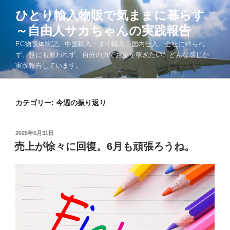
コ
ひとり輸入物販で気ままに暮らす
ン
～自由人サカちゃんの実践報告
テ
ン
EC物販体験記。中国輸入・タイ輸入、国内仕入。会社に縛られ
ツ
ず、誰にも雇われず、自分の力でお金を稼ぎたい。どんな感じか
実践報告しています。
へ
ス
キ
カテゴリー:
今週の振り返り
ッ
プ
投
2025年5月31日
稿
売上が徐々に回復。6月も頑張ろうね。
日: