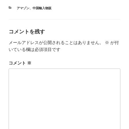
カ
アマゾン
、
中国輸入物販
テ
ゴ
リ
ー
コメントを残す
メールアドレスが公開されることはありません。
※
が付
いている欄は必須項目です
コメント
※