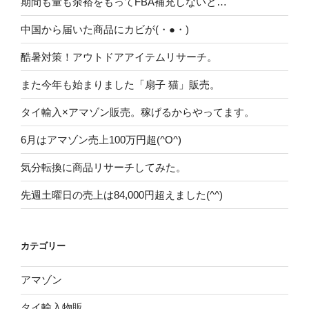
期間も量も余裕をもってFBA補充しないと…
中国から届いた商品にカビが(・●・)
酷暑対策！アウトドアアイテムリサーチ。
また今年も始まりました「扇子 猫」販売。
タイ輸入×アマゾン販売。稼げるからやってます。
6月はアマゾン売上100万円超(^O^)
気分転換に商品リサーチしてみた。
先週土曜日の売上は84,000円超えました(^^)
カテゴリー
アマゾン
タイ輸入物販