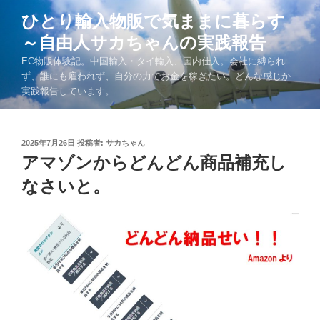
コ
ひとり輸入物販で気ままに暮らす
ン
～自由人サカちゃんの実践報告
テ
ン
EC物販体験記。中国輸入・タイ輸入、国内仕入。会社に縛られ
ツ
ず、誰にも雇われず、自分の力でお金を稼ぎたい。どんな感じか
実践報告しています。
へ
ス
キ
投
2025年7月26日
投稿者:
サカちゃん
ッ
稿
アマゾンからどんどん商品補充し
プ
日:
なさいと。