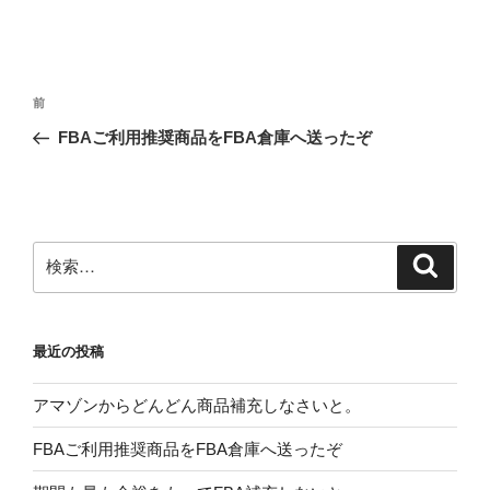
投
前
前
稿
の
FBAご利用推奨商品をFBA倉庫へ送ったぞ
ナ
投
ビ
稿
ゲ
ー
検
検
シ
索
索:
ョ
ン
最近の投稿
アマゾンからどんどん商品補充しなさいと。
FBAご利用推奨商品をFBA倉庫へ送ったぞ